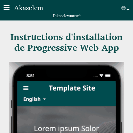
Skip to main content
Akaselem
Sel
Ɖɩkaselewaarɩcé
Instructions d'installation
de Progressive Web App