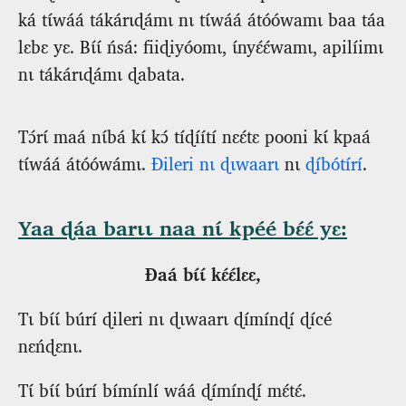
ká tɩ́wáá tákárɩɖámɩ nɩ tɩ́wáá átóówamɩ baa táa
lɛbɛ yɛ. Bɩ́ɩ́ ńsá: fiiɖiyóomɩ, ɩ́nyɛ́ɛ́wamɩ, apilíimɩ
nɩ tákárɩɖámɩ ɖabata.
Tɔ́rɩ́ maá nɩ́bá kɩ́ kɔ́ tíɖíítí nɛɛ́tɛ pooni kɩ́ kpaá
tɩ́wáá átóówámɩ.
Ɖileri nɩ ɖɩwaarɩ
nɩ
ɖíbótírí
.
Yaa ɖáa barɩɩ naa nɩ́ kpéé bɛ́ɛ́ yɛ:
Ɖaá bɩ́ɩ́ kɛ́ɛ́lɛɛ,
Tɩ bɩ́ɩ́ búrí ɖileri nɩ ɖɩwaarɩ ɖímínɖí ɖícé
nɛńɖɛnɩ.
Tɩ́ bɩ́ɩ́ búrí bímínlí wáá ɖímínɖí mɛ́tɛ́.